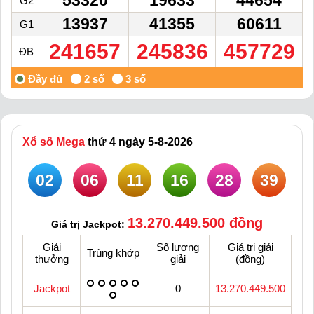
53320
19633
44654
G2
13937
41355
60611
G1
241657
245836
457729
ĐB
Xổ số Mega
thứ 4 ngày 5-8-2026
02
06
11
16
28
39
13.270.449.500 đồng
Giá trị Jackpot:
Giải
Số lượng
Giá trị giải
Trùng khớp
thưởng
giải
(đồng)
Jackpot
0
13.270.449.500