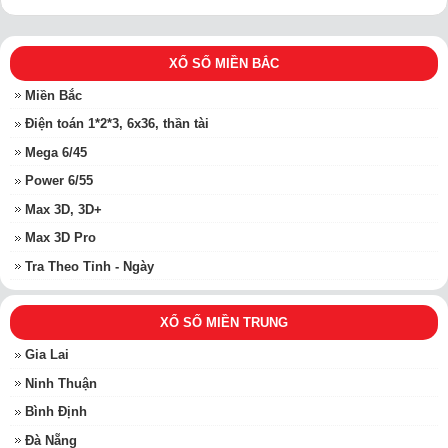
XỔ SỐ MIỀN BẮC
Miền Bắc
Điện toán 1*2*3, 6x36, thần tài
Mega 6/45
Power 6/55
Max 3D, 3D+
Max 3D Pro
Tra Theo Tỉnh - Ngày
XỔ SỐ MIỀN TRUNG
Gia Lai
Ninh Thuận
Bình Định
Đà Nẵng