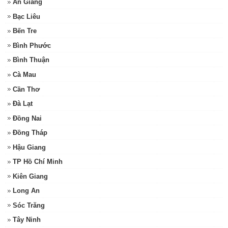
An Giang
Bạc Liêu
Bến Tre
Bình Phước
Bình Thuận
Cà Mau
Cần Thơ
Đà Lạt
Đồng Nai
Đồng Tháp
Hậu Giang
TP Hồ Chí Minh
Kiên Giang
Long An
Sóc Trăng
Tây Ninh