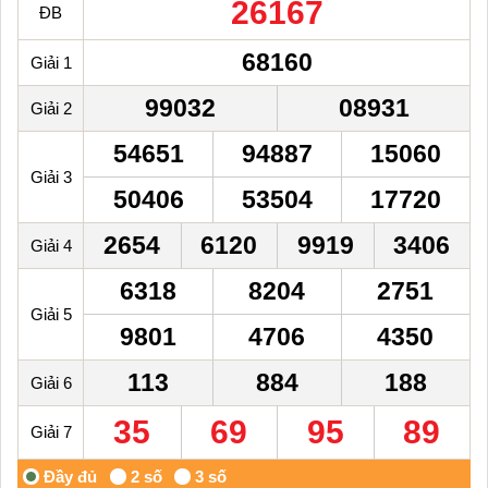
26167
ĐB
68160
Giải 1
99032
08931
Giải 2
54651
94887
15060
Giải 3
50406
53504
17720
2654
6120
9919
3406
Giải 4
6318
8204
2751
Giải 5
9801
4706
4350
113
884
188
Giải 6
35
69
95
89
Giải 7