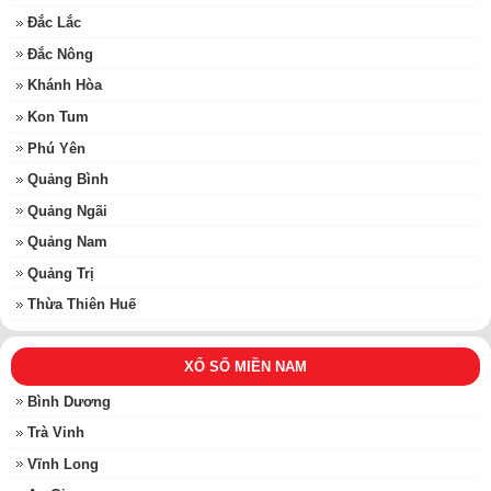
Đắc Lắc
Đắc Nông
Khánh Hòa
Kon Tum
Phú Yên
Quảng Bình
Quảng Ngãi
Quảng Nam
Quảng Trị
Thừa Thiên Huế
XỔ SỐ MIỀN NAM
Bình Dương
Trà Vinh
Vĩnh Long