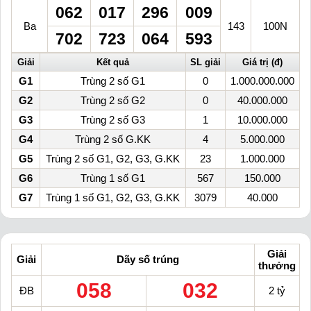
062
017
296
009
Ba
143
100N
702
723
064
593
Giải
Kết quả
SL giải
Giá trị (đ)
G1
Trùng 2 số G1
0
1.000.000.000
G2
Trùng 2 số G2
0
40.000.000
G3
Trùng 2 số G3
1
10.000.000
G4
Trùng 2 số G.KK
4
5.000.000
G5
Trùng 2 số G1, G2, G3, G.KK
23
1.000.000
G6
Trùng 1 số G1
567
150.000
G7
Trùng 1 số G1, G2, G3, G.KK
3079
40.000
Giải
Giải
Dãy số trúng
thưởng
058
032
ĐB
2 tỷ