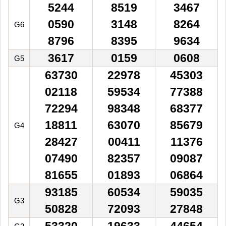
5244
8519
3467
0590
3148
8264
G6
8796
8395
9634
3617
0159
0608
G5
63730
22978
45303
02118
59534
77388
72294
98348
68377
18811
63070
85679
G4
28427
00411
11376
07490
82357
09087
81655
01893
06864
93185
60534
59035
G3
50828
72093
27848