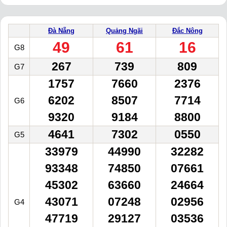
Đà Nẵng
Quảng Ngãi
Đắc Nông
49
61
16
G8
267
739
809
G7
1757
7660
2376
6202
8507
7714
G6
9320
9184
8800
4641
7302
0550
G5
33979
44990
32282
93348
74850
07661
45302
63660
24664
43071
07248
02956
G4
47719
29127
03536