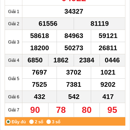
34327
Giải 1
61556
81119
Giải 2
58618
84963
59121
Giải 3
18200
50273
26811
6850
1862
2384
0446
Giải 4
7697
3702
1021
Giải 5
7525
7381
9202
432
542
417
Giải 6
90
78
80
95
Giải 7