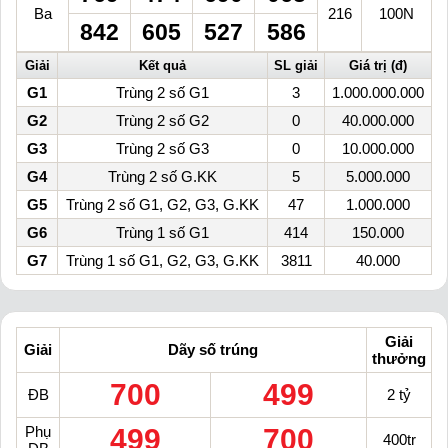
Ba
216
100N
842
605
527
586
Giải
Kết quả
SL giải
Giá trị (đ)
G1
Trùng 2 số G1
3
1.000.000.000
G2
Trùng 2 số G2
0
40.000.000
G3
Trùng 2 số G3
0
10.000.000
G4
Trùng 2 số G.KK
5
5.000.000
G5
Trùng 2 số G1, G2, G3, G.KK
47
1.000.000
G6
Trùng 1 số G1
414
150.000
G7
Trùng 1 số G1, G2, G3, G.KK
3811
40.000
Giải
Giải
Dãy số trúng
thưởng
700
499
ĐB
2 tỷ
Phụ
499
700
400tr