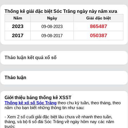
Thống kê giải đặc biệt Sóc Trăng ngày này năm xưa
Năm
Ngày
Giải đặc biệt
2023
865487
09-08-2023
2017
050387
09-08-2017
Thảo luận kết quả xổ số
Thảo luận
Giới thiệu bảng thống kê XSST
Thống kê xổ số Sóc Trăng
theo chu kỳ tuần, theo tháng, theo
năm cho bạn biết những thông tin như sau:
- Xem 2 số cuối giải đặc biệt lâu chưa về nhanh theo tuần,
tháng, và bộ 6 số đài Sóc Trăng về ngày hôm nay các năm
trước