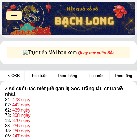
Mời bạn xem
Quay thử miền Bắc
TK GĐB
Theo tuần
Theo tháng
Theo năm
Theo tổng
2 số cuối đặc biệt (đề gan lì) Sóc Trăng lâu chưa về
nhất
84:
473 ngày
07:
442 ngày
62:
439 ngày
73:
398 ngày
13:
370 ngày
83:
256 ngày
48:
250 ngày
06:
247 ngày