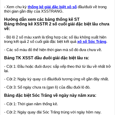
- Xem chu kỳ
thống kê giải đặc biệt xô số
đầu/đuôi về trong
thời gian gần đây của XSSTRANG.
Hướng dẫn xem các bảng thống kê ST
Bảng thống kê XSSTR 2 số cuối giải đặc biệt lâu chưa
về:
- Bộ lô 2 số màu xanh là tổng hợp các số lâu không xuất hiện
trong kết quả 2 số cuối giải đặc biệt kết quả
xổ số Sóc Trăng
.
- Các số màu đỏ thể hiện thời gian mà số đó đưa chưa về.
Bảng TK XSST đầu đuôi giải đặc biệt lâu ra:
- Cột 1: Đầu hoặc đuôi được sắp xếp theo thứ từ lâu về nhất trở
lại.
- Cột 2: Ngày kỳ quay có đầu/đuôi tương ứng về gần đây nhất.
- Cột 3: Số ngày chưa ra (gan lì) của đầu đuôi lô đó.
Bảng đặc biệt Sóc Trăng về ngày này năm xưa:
- Cột 1: Thời gian năm thống kê.
- Cột 2: Ngày quay đài Sóc Trăng trùng với ngày hôm nay.