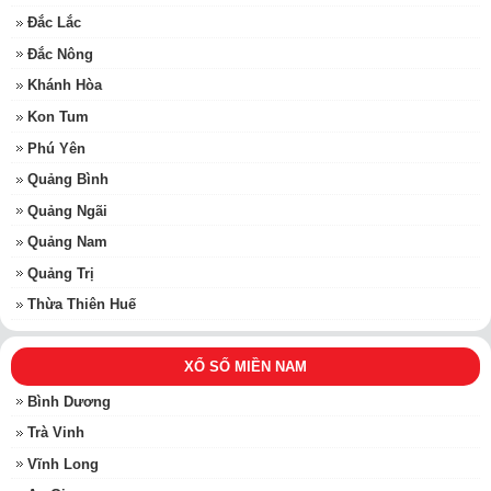
Đắc Lắc
Đắc Nông
Khánh Hòa
Kon Tum
Phú Yên
Quảng Bình
Quảng Ngãi
Quảng Nam
Quảng Trị
Thừa Thiên Huế
XỔ SỐ MIỀN NAM
Bình Dương
Trà Vinh
Vĩnh Long