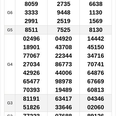
8059
2735
6638
3333
9448
1130
G6
2991
2519
1569
8511
7525
8130
G5
02496
04920
14442
18901
43708
45150
77067
22344
34716
27034
86773
70741
G4
42926
44006
64876
65477
98978
67669
70393
19489
60813
81191
63417
04346
G3
51826
33646
02060