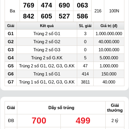
769
474
690
063
Ba
216
100N
842
605
527
586
Giải
Kết quả
SL giải
Giá trị (đ)
G1
Trùng 2 số G1
3
1.000.000.000
G2
Trùng 2 số G2
0
40.000.000
G3
Trùng 2 số G3
0
10.000.000
G4
Trùng 2 số G.KK
5
5.000.000
G5
Trùng 2 số G1, G2, G3, G.KK
47
1.000.000
G6
Trùng 1 số G1
414
150.000
G7
Trùng 1 số G1, G2, G3, G.KK
3811
40.000
Giải
Giải
Dãy số trúng
thưởng
700
499
ĐB
2 tỷ