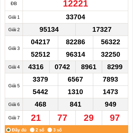
12221
ĐB
33704
Giải 1
95134
17327
Giải 2
04217
82286
56322
Giải 3
52512
96314
32250
4316
0742
8961
8299
Giải 4
3379
6567
7893
Giải 5
5442
1310
1473
468
841
949
Giải 6
21
77
29
97
Giải 7