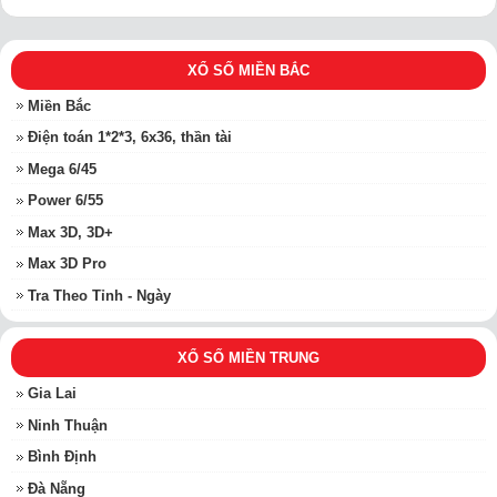
XỔ SỐ MIỀN BẮC
Miền Bắc
Điện toán 1*2*3, 6x36, thần tài
Mega 6/45
Power 6/55
Max 3D, 3D+
Max 3D Pro
Tra Theo Tỉnh - Ngày
XỔ SỐ MIỀN TRUNG
Gia Lai
Ninh Thuận
Bình Định
Đà Nẵng