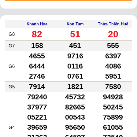
Khánh Hòa
Kon Tum
Thừa Thiên Huế
82
51
20
G8
158
451
555
G7
4655
9716
6397
6444
0116
4086
G6
2746
0761
5951
7914
1821
7580
G5
79240
45732
94928
37977
82665
50245
05221
00543
75899
39659
95650
61055
G4