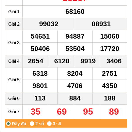
68160
Giải 1
99032
08931
Giải 2
54651
94887
15060
Giải 3
50406
53504
17720
2654
6120
9919
3406
Giải 4
6318
8204
2751
Giải 5
9801
4706
4350
113
884
188
Giải 6
35
69
95
89
Giải 7