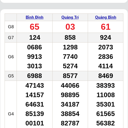
Bình Định
Quảng Trị
Quảng Bình
65
03
61
G8
124
858
924
G7
0686
1298
2073
9913
7740
2836
G6
3013
5274
4114
6988
8577
8469
G5
47143
44066
38393
14157
98895
11008
64631
34187
35301
85139
38854
61565
G4
00101
82787
56382