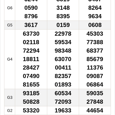
0590
3148
8264
G6
8796
8395
9634
3617
0159
0608
G5
63730
22978
45303
02118
59534
77388
72294
98348
68377
18811
63070
85679
G4
28427
00411
11376
07490
82357
09087
81655
01893
06864
93185
60534
59035
G3
50828
72093
27848
53320
19633
44654
G2