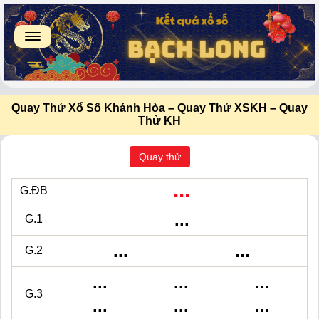
Quay Thử Xổ Số Khánh Hòa – Quay Thử XSKH – Quay
Thử KH
Quay thử
...
G.ĐB
...
G.1
...
...
G.2
...
...
...
G.3
...
...
...