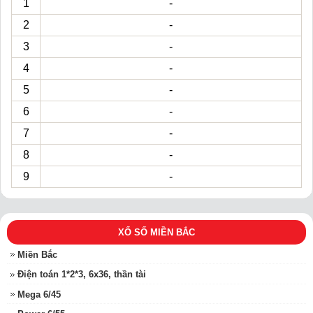
1
-
2
-
3
-
4
-
5
-
6
-
7
-
8
-
9
-
XỔ SỐ MIỀN BẮC
Miền Bắc
Điện toán 1*2*3, 6x36, thần tài
Mega 6/45