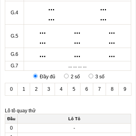
...
...
G.4
...
...
...
...
...
G.5
...
...
...
...
...
...
G.6
G.7
...
...
...
...
Đầy đủ
2 số
3 số
0
1
2
3
4
5
6
7
8
9
Lô tô quay thử
Đầu
Lô Tô
0
-