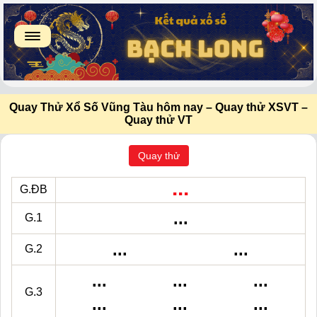
Quay Thử Xổ Số Vũng Tàu hôm nay – Quay thử XSVT –
Quay thử VT
Quay thử
...
G.ĐB
...
G.1
...
...
G.2
...
...
...
G.3
...
...
...