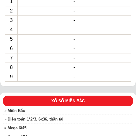
1
-
2
-
3
-
4
-
5
-
6
-
7
-
8
-
9
-
XỔ SỐ MIỀN BẮC
Miền Bắc
Điện toán 1*2*3, 6x36, thần tài
Mega 6/45