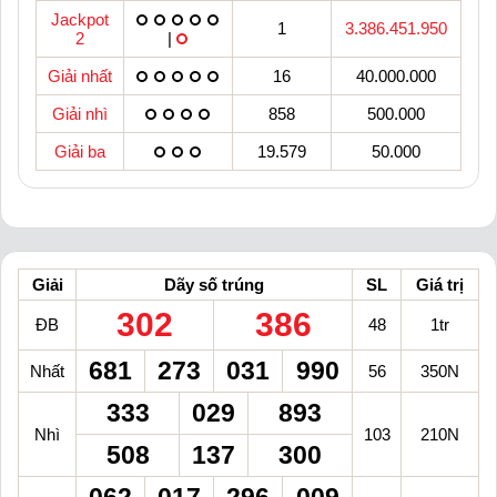
Jackpot
1
3.386.451.950
2
|
Giải nhất
16
40.000.000
Giải nhì
858
500.000
Giải ba
19.579
50.000
Giải
Dãy số trúng
SL
Giá trị
302
386
ĐB
48
1tr
681
273
031
990
Nhất
56
350N
333
029
893
Nhì
103
210N
508
137
300
062
017
296
009