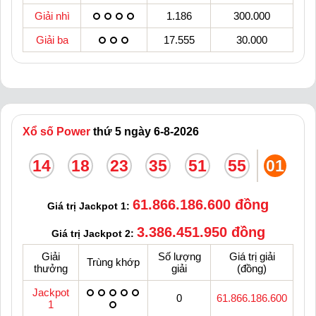
Giải nhì
1.186
300.000
Giải ba
17.555
30.000
Xổ số Power
thứ 5 ngày 6-8-2026
14
18
23
35
51
55
01
61.866.186.600 đồng
Giá trị Jackpot 1:
3.386.451.950 đồng
Giá trị Jackpot 2:
Giải
Số lượng
Giá trị giải
Trùng khớp
thưởng
giải
(đồng)
Jackpot
0
61.866.186.600
1