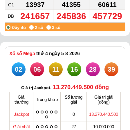
13937
41355
60611
G1
241657
245836
457729
ĐB
Xổ số Mega
thứ 4 ngày 5-8-2026
02
06
11
16
28
39
13.270.449.500 đồng
Giá trị Jackpot:
Giải
Số lượng
Giá trị giải
Trùng khớp
thưởng
giải
(đồng)
Jackpot
0
13.270.449.500
Giải nhất
27
10.000.000