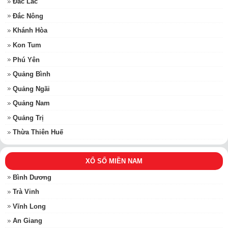
Đắc Lắc
Đắc Nông
Khánh Hòa
Kon Tum
Phú Yên
Quảng Bình
Quảng Ngãi
Quảng Nam
Quảng Trị
Thừa Thiên Huế
XỔ SỐ MIỀN NAM
Bình Dương
Trà Vinh
Vĩnh Long
An Giang