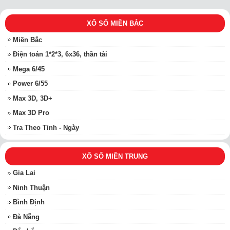
XỔ SỐ MIỀN BẮC
Miền Bắc
Điện toán 1*2*3, 6x36, thần tài
Mega 6/45
Power 6/55
Max 3D, 3D+
Max 3D Pro
Tra Theo Tỉnh - Ngày
XỔ SỐ MIỀN TRUNG
Gia Lai
Ninh Thuận
Bình Định
Đà Nẵng